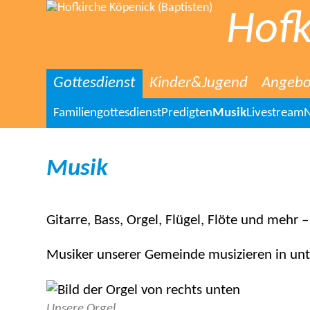
Hofk
Gottesdienst
Kinder&Jugend
Angebo
Familiengottesdienst
Predigten
Musik
Livestream
N
Musik
Gitarre, Bass, Orgel, Flügel, Flöte und mehr 
Musiker unserer Gemeinde musizieren in un
Unsere Orgel